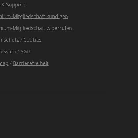
e & Support
ium-Mitgliedschaft kündigen
ium-Mitgliedschaft widerrufen
enschutz
/
Cookies
ressum
/
AGB
emap
/
Barrierefreiheit