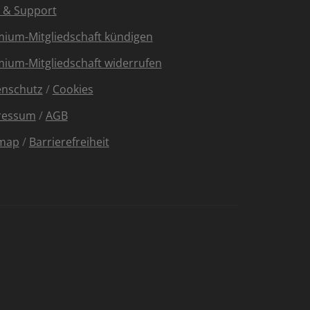
e & Support
ium-Mitgliedschaft kündigen
ium-Mitgliedschaft widerrufen
enschutz
/
Cookies
ressum
/
AGB
emap
/
Barrierefreiheit