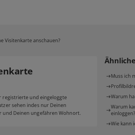
e Visitenkarte anschauen?
Ähnlich
enkarte
Muss ich m
Profilbildr
Warum hab
r registrierte und eingeloggte
nutzer sehen indes nur Deinen
Warum kan
ter und Deinen ungefähren Wohnort.
einloggen
Wie kann i