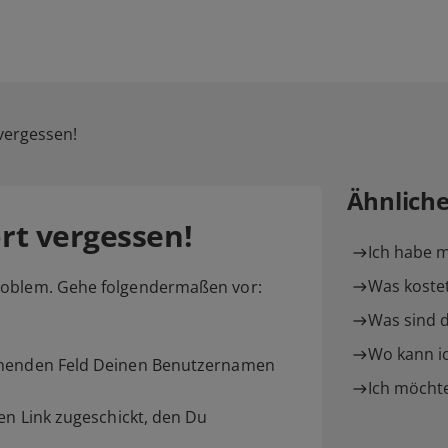
vergessen!
Ähnlich
rt vergessen!
Ich habe 
Was kostet
roblem. Gehe folgendermaßen vor:
Was sind d
Wo kann i
echenden Feld Deinen Benutzernamen
Ich möchte
nen Link zugeschickt, den Du