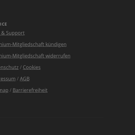
ICE
e & Support
ium-Mitgliedschaft kündigen
ium-Mitgliedschaft widerrufen
enschutz
/
Cookies
ressum
/
AGB
emap
/
Barrierefreiheit