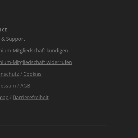
ICE
e & Support
ium-Mitgliedschaft kündigen
ium-Mitgliedschaft widerrufen
enschutz
/
Cookies
ressum
/
AGB
emap
/
Barrierefreiheit