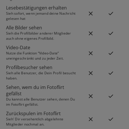
Lesebestätigungen erhalten
Sieh sofort, wenn jemand deine Nachricht
gelesen hat
Alle Bilder sehen
Sieh die Profilbilder anderer Mitglieder
auch ohne eigenes Profilbild.
Video-Date
Nutze die Funktion “Video-Date”
uneingeschränkt und zu jeder Zeit.
Profilbesucher sehen
Sieh alle Benutzer, die Dein Profil besucht
haben.
Sehen, wem du im Fotoflirt
gefällst
Du kannst alle Benutzer sehen, denen Du
im Fotoflirt gefällst.
Zurückspulen im Fotoflirt
Sieh' Dir versehentlich abgelehnte
Mitglieder nochmal an.