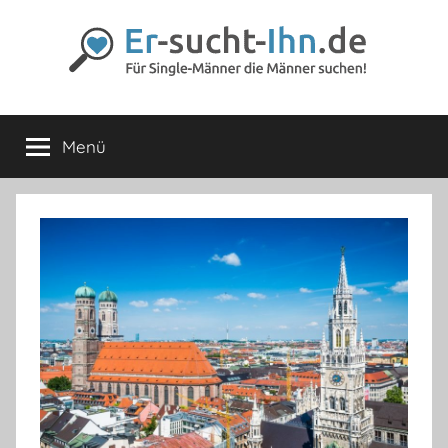
Zum
Inhalt
springen
Er-
Für
Männer
Menü
sucht-
die
Männer
lieben
Ihn.de