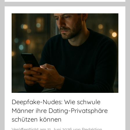
Deepfake-Nudes: Wie schwule
Männer ihre Dating-Privatsphäre
schützen können
Veröffentlicht am
11. Juni 2026
von
Redaktion