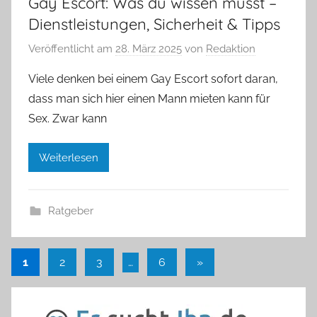
Gay Escort: Was du wissen musst –
Dienstleistungen, Sicherheit & Tipps
Veröffentlicht am
28. März 2025
von
Redaktion
Viele denken bei einem Gay Escort sofort daran,
dass man sich hier einen Mann mieten kann für
Sex. Zwar kann
Weiterlesen
Ratgeber
Seitennummerierung
Nächste
1
2
3
…
6
»
Beiträge
der
Beiträge