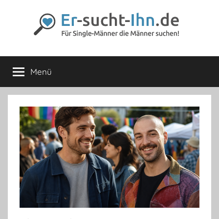
Zum
Inhalt
springen
Er-
Für
Männer
Menü
sucht-
die
Männer
lieben
Ihn.de