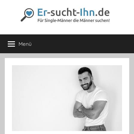
Zum
Inhalt
springen
Er-
Für
Männer
Menü
sucht-
die
Männer
lieben
Ihn.de