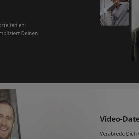
orte fehlen:
ompliziert Deinen
Video-Dat
Verabrede Dich v