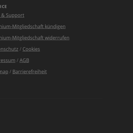
ICE
e & Support
ium-Mitgliedschaft kündigen
ium-Mitgliedschaft widerrufen
enschutz
/
Cookies
ressum
/
AGB
emap
/
Barrierefreiheit