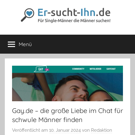
Zum
Inhalt
springen
Er-
Für
Männer
Menü
sucht-
die
Männer
lieben
Ihn.de
Gay.de – die große Liebe im Chat für
schwule Männer finden
Veröffentlicht am
10. Januar 2024
von
Redaktion