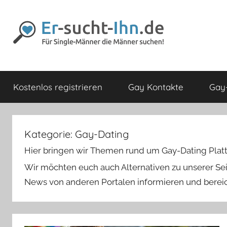
Zum
Inhalt
springen
Er-
Für
Männer
Kostenlos registrieren
Gay Kontakte
Gay-
die
sucht-
Männer
lieben
Ihn.de
Kategorie:
Gay-Dating
Hier bringen wir Themen rund um Gay-Dating Platt
Wir möchten euch auch Alternativen zu unserer Sei
News von anderen Portalen informieren und berei