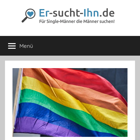
Zum
Inhalt
springen
Er-
Für
Männer
Menü
sucht-
die
Männer
lieben
Ihn.de