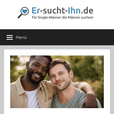
Zum
Inhalt
springen
Er-
Für
Männer
Menü
sucht-
die
Männer
lieben
Ihn.de