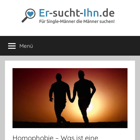
Zum
Inhalt
springen
Er-
Für
Männer
Menü
sucht-
die
Männer
lieben
Ihn.de
Homophobie – Was ist eine