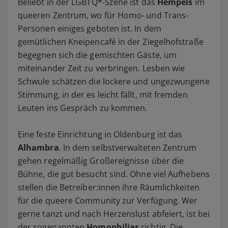
Beliebt in der LGBTQ*-Szene ist das
Hempels
im
queeren Zentrum, wo für Homo- und Trans-
Personen einiges geboten ist. In dem
gemütlichen Kneipencafé in der Ziegelhofstraße
begegnen sich die gemischten Gäste, um
miteinander Zeit zu verbringen. Lesben wie
Schwule schätzen die lockere und ungezwungene
Stimmung, in der es leicht fällt, mit fremden
Leuten ins Gespräch zu kommen.
Eine feste Einrichtung in Oldenburg ist das
Alhambra
. In dem selbstverwalteten Zentrum
gehen regelmäßig Großereignisse über die
Bühne, die gut besucht sind. Ohne viel Aufhebens
stellen die Betreiber:innen ihre Räumlichkeiten
für die queere Community zur Verfügung. Wer
gerne tanzt und nach Herzenslust abfeiert, ist bei
der sogenannten
Homophilias
richtig. Die