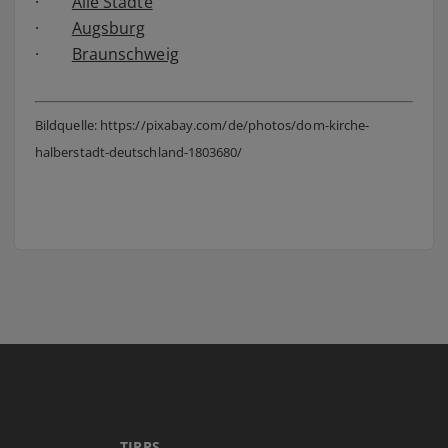
·
Alle Städte
·
Augsburg
·
Braunschweig
Bildquelle: https://pixabay.com/de/photos/dom-kirche-
halberstadt-deutschland-1803680/
TIPPS