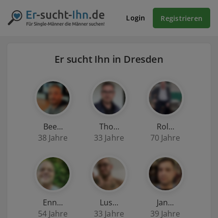
Login
Registrieren
Er sucht Ihn in Dresden
Bee…
Tho…
Rol…
38 Jahre
33 Jahre
70 Jahre
Enn…
Lus…
Jan…
54 Jahre
33 Jahre
39 Jahre