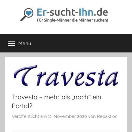
Zum
Inhalt
springen
Er-
Für
Männer
Menü
sucht-
die
Männer
lieben
Ihn.de
Travesta – mehr als „noch“ ein
Portal?
Veröffentlicht am
11. November 2020
von
Redaktion