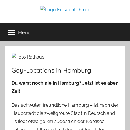
Zum
Inhalt
Er-
springen
Für
Männer
Menü
sucht-
die
Männer
lieben
Ihn.de
Gay-Locations in Hamburg
Du warst noch nie in Hamburg? Jetzt ist es aber
Zeit!
Das schwulen freundliche Hamburg – ist nach der
Hauptstadt die zweitgrößte Stadt in Deutschland.
Es liegt etwa 90 km südöstlich der Nordsee,
entlang der Elbe und hat den größten Hafen