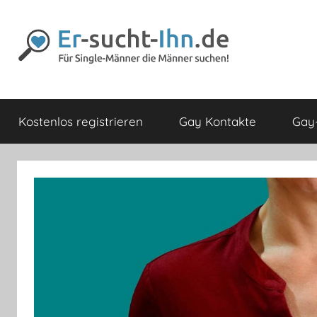
Zum
Inhalt
springen
Er-
Für
Männer
Kostenlos registrieren
Gay Kontakte
Gay-
die
sucht-
Männer
lieben
Ihn.de