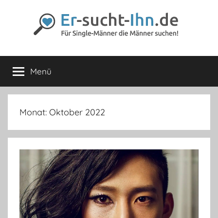
Zum
Inhalt
springen
Er-
Für
Männer
Menü
sucht-
die
Männer
lieben
Ihn.de
Monat:
Oktober 2022