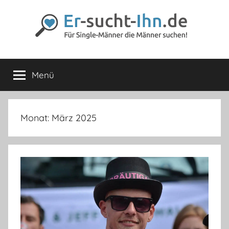
Zum
Inhalt
springen
Er-
Für
Männer
Menü
sucht-
die
Männer
lieben
Ihn.de
Monat:
März 2025