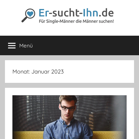
Zum
Inhalt
springen
Er-
Für
Männer
Menü
sucht-
die
Männer
lieben
Ihn.de
Monat:
Januar 2023