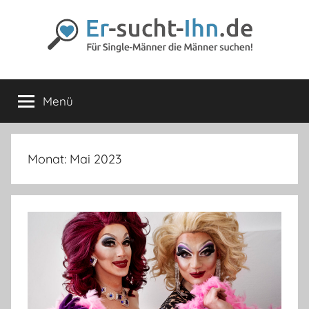
Zum
Inhalt
springen
Er-
Für
Männer
Menü
sucht-
die
Männer
lieben
Ihn.de
Monat:
Mai 2023