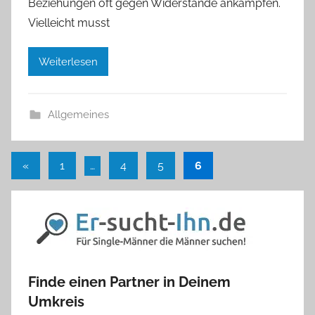
Beziehungen oft gegen Widerstände ankämpfen.
Vielleicht musst
Weiterlesen
Allgemeines
Seitennummerierung
Vorherige
«
1
…
4
5
6
Beiträge
der
Beiträge
Finde einen Partner in Deinem
Umkreis