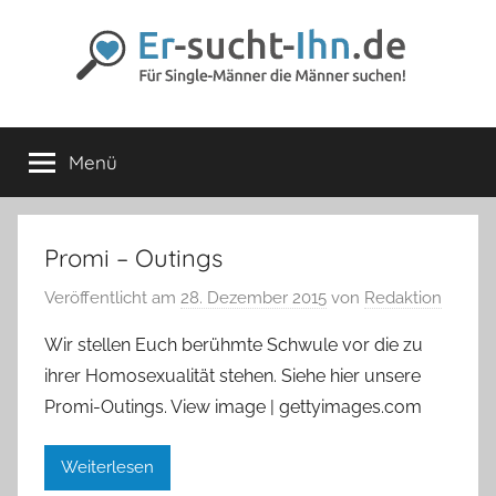
Zum
Inhalt
springen
Er-
Für
Männer
Menü
sucht-
die
Männer
lieben
Ihn.de
Promi – Outings
Veröffentlicht am
28. Dezember 2015
von
Redaktion
Wir stellen Euch berühmte Schwule vor die zu
ihrer Homosexualität stehen. Siehe hier unsere
Promi-Outings. View image | gettyimages.com
Weiterlesen