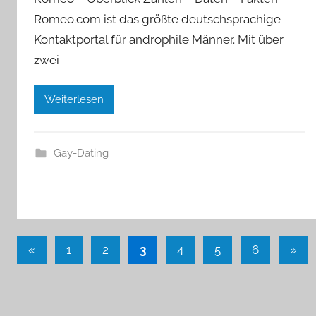
Romeo.com ist das größte deutschsprachige
Kontaktportal für androphile Männer. Mit über
zwei
Weiterlesen
Gay-Dating
Seitennummerierung
Vorherige
Näch
«
1
2
3
4
5
6
»
Beiträge
Beit
der
Beiträge