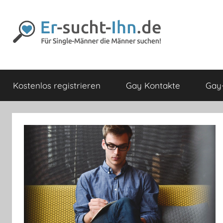
Zum
Inhalt
springen
Er-
Für
Männer
Kostenlos registrieren
Gay Kontakte
Gay-
die
sucht-
Männer
lieben
Ihn.de