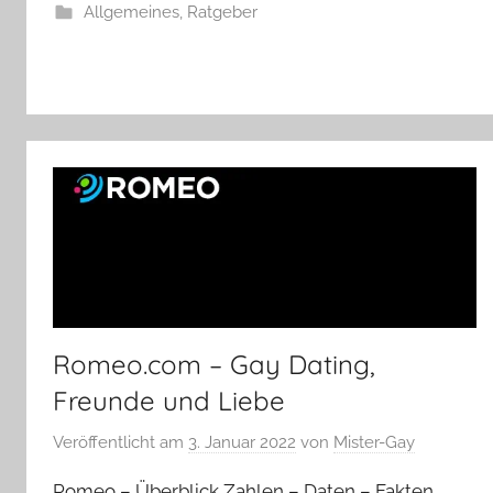
Allgemeines
,
Ratgeber
Romeo.com – Gay Dating,
Freunde und Liebe
Veröffentlicht am
3. Januar 2022
von
Mister-Gay
Romeo – Überblick Zahlen – Daten – Fakten