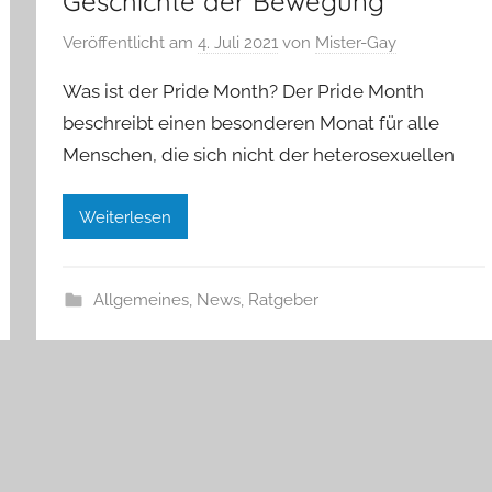
Geschichte der Bewegung
Veröffentlicht am
4. Juli 2021
von
Mister-Gay
Was ist der Pride Month? Der Pride Month
beschreibt einen besonderen Monat für alle
Menschen, die sich nicht der heterosexuellen
Weiterlesen
Allgemeines
,
News
,
Ratgeber
ste
räge