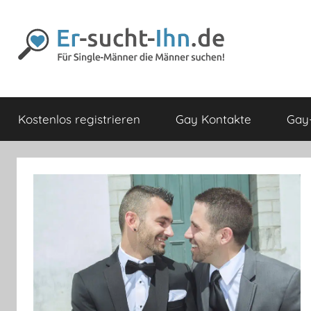
Zum
Inhalt
springen
Er-
Für
Männer
Kostenlos registrieren
Gay Kontakte
Gay-
die
sucht-
Männer
lieben
Ihn.de