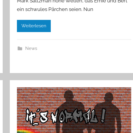
Mark Saltzman hohe Wellen, das Ernie und Bert
ein schwules Pärchen seien. Nun
Weiterlesen
News